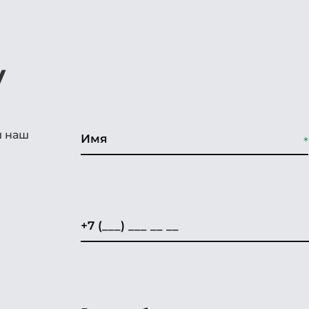
у
и наш