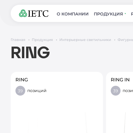
О КОМПАНИИ
ПРОДУКЦИЯ
Главная
Продукция
Интерьерные светильники
Фигурн
RING
RING
RING IN
позиций
поз
39
39