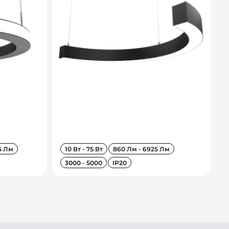
5 Лм
10 Вт - 75 Вт
860 Лм - 6925 Лм
3000 - 5000
IP20