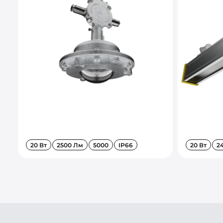
20 Вт
2500 Лм
5000
IP66
20 Вт
2