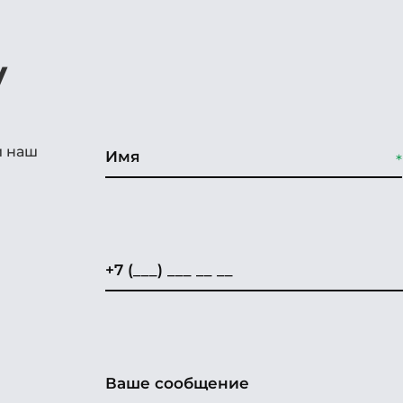
у
и наш