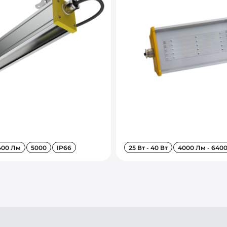
400 Лм
5000
IP66
25 Вт - 40 Вт
4000 Лм - 640