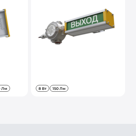
0 Лм
8 Вт
150 Лм