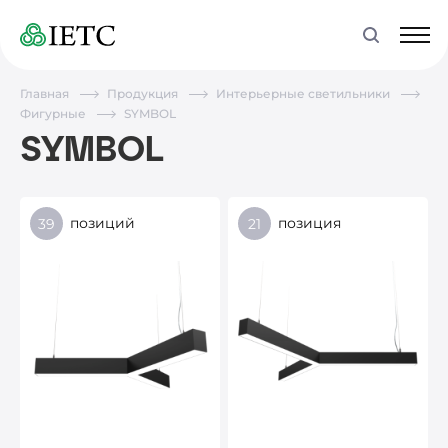
Главная
Продукция
Интерьерные светильники
Фигурные
SYMBOL
SYMBOL
позиций
позиция
39
21