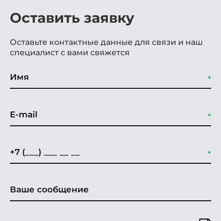
Оставить заявку
Оставьте контактные данные для связи и наш
специалист с вами свяжется