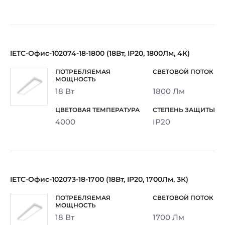
IETC-Офис-102074-18-1800 (18Вт, IP20, 1800Лм, 4К)
18 Вт
1800 Лм
4000
IP20
IETC-Офис-102073-18-1700 (18Вт, IP20, 1700Лм, 3К)
18 Вт
1700 Лм