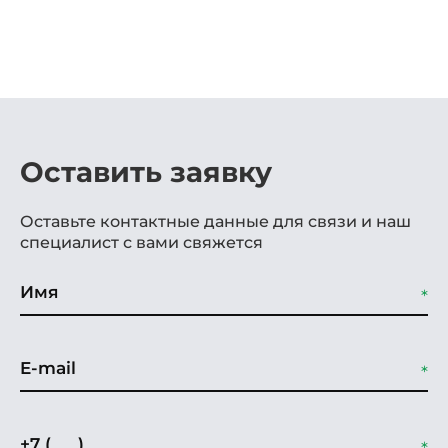
Оставить заявку
Оставьте контактные данные для связи и наш
специалист с вами свяжется