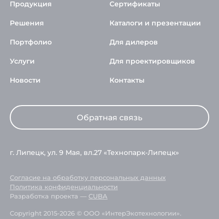
Продукция
Сертификаты
Решения
Каталоги и презентации
Портфолио
Для дилеров
Услуги
Для проектировщиков
Новости
Контакты
Обратная связь
г. Липецк, ул. 9 Мая, вл.27 «Технопарк-Липецк»
Согласие на обработку персональных данных
Политика конфиденциальности
Разработка проекта —
CUBA
Copyright 2015-2026 © ООО «ИнтерЭкотехнологии».