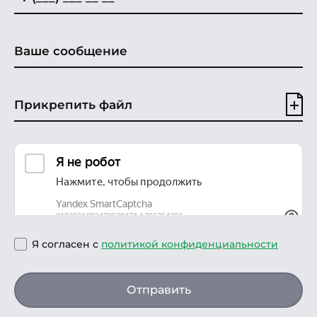
Прикрепить файл
Я согласен с
политикой конфиденциальности
Отправить