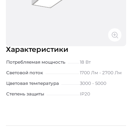
Характеристики
Потребляемая мощность
18 Вт
Световой поток
1700 Лм - 2700 Лм
Цветовая температура
3000 - 5000
Степень защиты
IP20