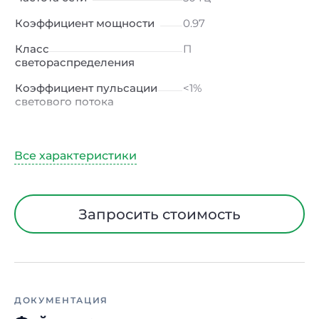
Коэффициент мощности
0.97
Класс
П
светораспределения
Коэффициент пульсации
<1%
светового потока
Индекс цветопередачи
≥80 Ra
Тип кривой силы света
Г (глубокая)
Угол рассеивания
60ᵒх110ᵒ
Климатическое
УХЛ2
Запросить стоимость
исполнение
Диапазон рабочих
от -40 до +50 ℃
температур
Тип рассеивателя
Линза
ДОКУМЕНТАЦИЯ
Класс защиты от
I