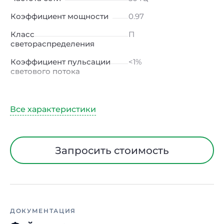
Коэффициент мощности
0.97
Класс
П
светораспределения
Коэффициент пульсации
<1%
светового потока
Индекс цветопередачи
≥80 Ra
Тип кривой силы света
Д (косинусная)
Угол рассеивания
120ᵒ
Климатическое
УХЛ2
Запросить стоимость
исполнение
Диапазон рабочих
от -40 до +50 ℃
температур
Тип рассеивателя
Прозрачный
ДОКУМЕНТАЦИЯ
Класс защиты от
I