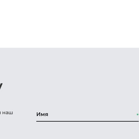
у
и наш