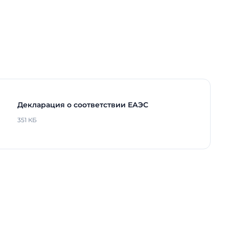
ийном режиме
-
Накладной /
Подвесной
475 мм
35 мм
35 мм
одов
100000 ч.
Декларация о соответствии ЕАЭС
рга
Нет
351 КБ
5 лет