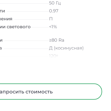
50 Гц
ти
0.97
ления
П
ии светового
<1%
и
≥80 Ra
а
Д (косинусная)
120ᵒ
лнение
УХЛ4
мператур
от -10 до +50 ℃
Опал
трического тока
I
апросить стоимость
Алюминий
ания
Нет