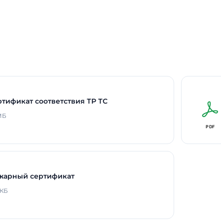
Время работы в авар
Способ монтажа
Длина
Ширина
Высота / Глубина
Срок службы светоди
ртификат соответствия ТР ТС
В реестре Минпромто
 МБ
Гарантия
жарный сертификат
 КБ