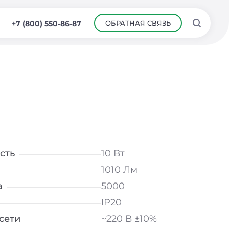
ОБРАТНАЯ СВЯЗЬ
+7 (800) 550-86-87
сть
10 Вт
1010 Лм
а
5000
IP20
сети
~220 В ±10%