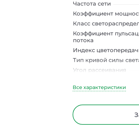
Частота сети
Коэффициент мощнос
Класс светораспреде
Коэффициент пульсац
потока
Индекс цветопередач
Тип кривой силы свет
Угол рассеивания
Климатическое испо
Диапазон рабочих те
Тип рассеивателя
Класс защиты от элек
З
Материал корпуса
Блок аварийного пит