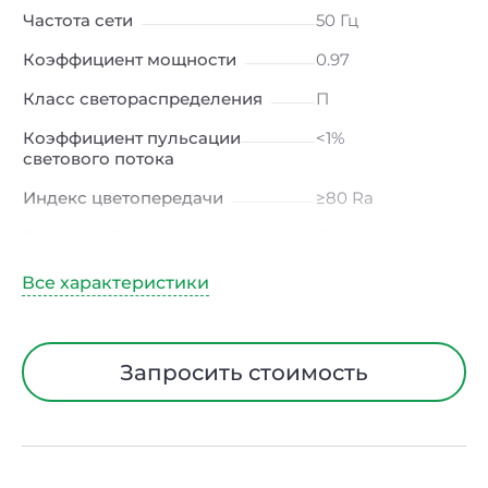
Частота сети
50 Гц
Коэффициент мощности
0.97
Класс светораспределения
П
Коэффициент пульсации
<1%
светового потока
Индекс цветопередачи
≥80 Ra
Тип кривой силы света
Д (косинусная)
Угол рассеивания
120ᵒ
Климатическое исполнение
УХЛ4
Диапазон рабочих
от -10 до +50 ℃
Запросить стоимость
температур
Тип рассеивателя
Опал
Класс защиты от
I
электрического тока