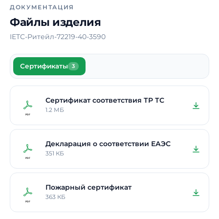
ДОКУМЕНТАЦИЯ
Материал корпуса
Алюминий
Файлы изделия
Блок аварийного питания
Нет
IETC-Ритейл-72219-40-3590
Время работы в аварийном
-
режиме
Сертификаты
3
Способ монтажа
Накладной /
Подвесной
Длина
Сертификат соответствия ТР ТС
1490 мм
1.2 МБ
Ширина
35 мм
Высота / Глубина
35 мм
Декларация о соответствии ЕАЭС
Срок службы светодиодов
100000 ч.
351 КБ
В реестре Минпромторга
Нет
Пожарный сертификат
Гарантия
5 лет
363 КБ