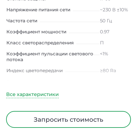
Напряжение питания сети
~230 В ±10%
Частота сети
50 Гц
Коэффициент мощности
0.97
Класс светораспределения
П
Коэффициент пульсации светового
<1%
потока
Индекс цветопередачи
≥80 Ra
Тип кривой силы света
Ш
(широкая)
Угол рассеивания
135°х55°
Климатическое исполнение
УХЛ2
Запросить стоимость
Диапазон рабочих температур
от -40 до
+50 ℃