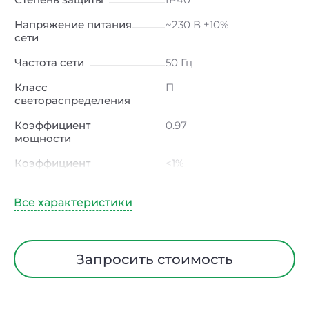
Напряжение питания
~230 В ±10%
сети
Частота сети
50 Гц
Класс
П
светораспределения
Коэффициент
0.97
мощности
Коэффициент
<1%
пульсации светового
потока
Индекс цветопередачи
90 Ra
Тип кривой силы света
Д (косинусная)
Запросить стоимость
Угол рассеивания
120ᵒ
Климатическое
УХЛ4
исполнение