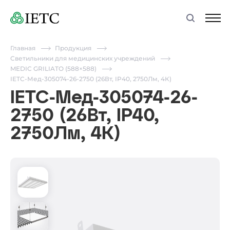
Главная
Продукция
Светильники для медицинских учреждений
MEDIC GRILIATO (588×588)
IETC-Мед-305074-26-2750 (26Вт, IP40, 2750Лм, 4К)
IETC-Мед-305074-26-
2750 (26Вт, IP40,
2750Лм, 4К)