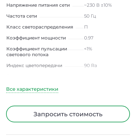
Напряжение питания сети
~230 В ±10%
Частота сети
50 Гц
Класс светораспределения
П
Коэффициент мощности
0.97
Коэффициент пульсации
<1%
светового потока
Индекс цветопередачи
90 Ra
Тип кривой силы света
Д (косинусная)
Угол рассеивания
120ᵒ
Климатическое исполнение
УХЛ4
Тип рассеивателя
Опал
Запросить стоимость
Материал корпуса
Сталь
Блок аварийного питания
Нет