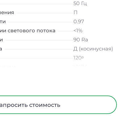
50 Гц
ления
П
ти
0.97
ии светового потока
<1%
и
90 Ra
а
Д (косинусная)
120ᵒ
лнение
УХЛ4
Опал
Сталь
ания
Нет
ийном режиме
-
апросить стоимость
Встраиваемый
520 мм