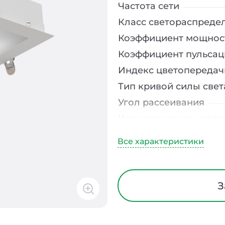
Частота сети
Класс светораспреде
Коэффициент мощнос
Коэффициент пульсац
Индекс цветопередач
Тип кривой силы свет
Угол рассеивания
Климатическое испо
Тип рассеивателя
Материал корпуса
Блок аварийного пит
Время работы в авар
З
Способ монтажа
Длина