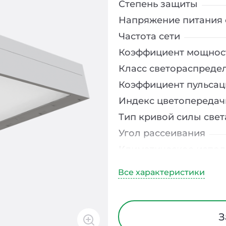
Степень защиты
Напряжение питания 
Частота сети
Коэффициент мощнос
Класс светораспреде
Коэффициент пульсац
Индекс цветопередач
Тип кривой силы свет
Угол рассеивания
Климатическое испо
Диапазон рабочих те
Тип рассеивателя
Класс защиты от элек
Материал корпуса
З