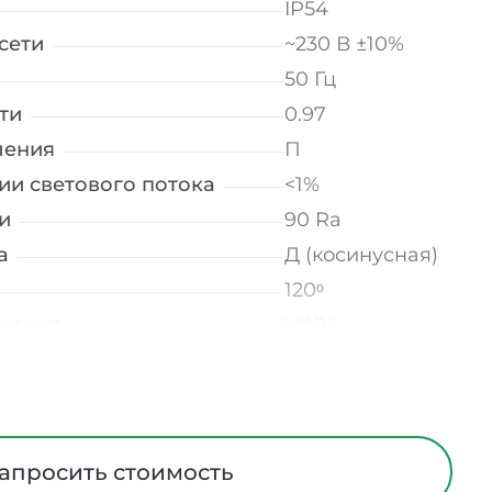
IP54
сети
~230 В ±10%
50 Гц
ти
0.97
ления
П
ии светового потока
<1%
и
90 Ra
а
Д (косинусная)
120ᵒ
лнение
УХЛ4
мператур
от 0 до +40 ℃
опал
трического тока
I
Сталь
апросить стоимость