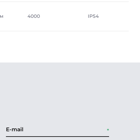
Лм
4000
IP54