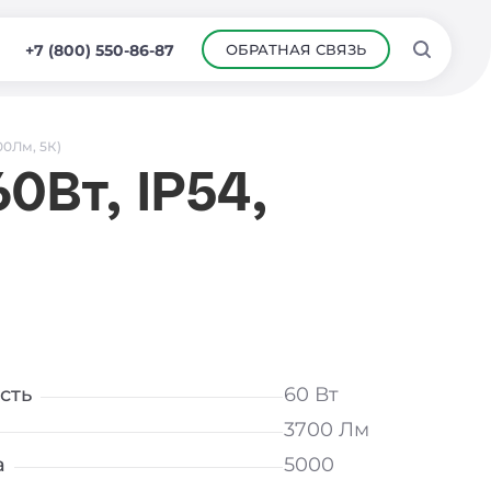
ОБРАТНАЯ СВЯЗЬ
+7 (800) 550-86-87
00Лм, 5К)
0Вт, IP54,
сть
60 Вт
3700 Лм
а
5000