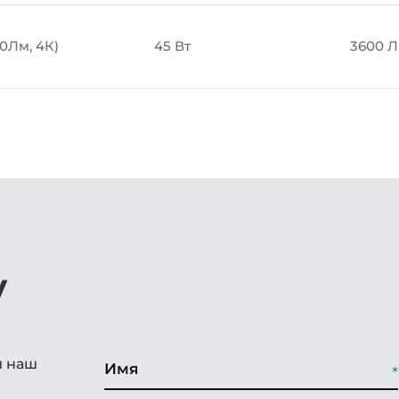
00Лм, 4К)
45 Вт
3600 
у
и наш