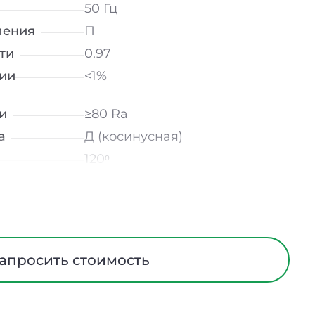
50 Гц
ления
П
ти
0.97
ии
<1%
и
≥80 Ra
а
Д (косинусная)
120ᵒ
лнение
УХЛ4
Опал
Сталь
ания
Нет
апросить стоимость
ийном
-
Накладной / Подвесной /