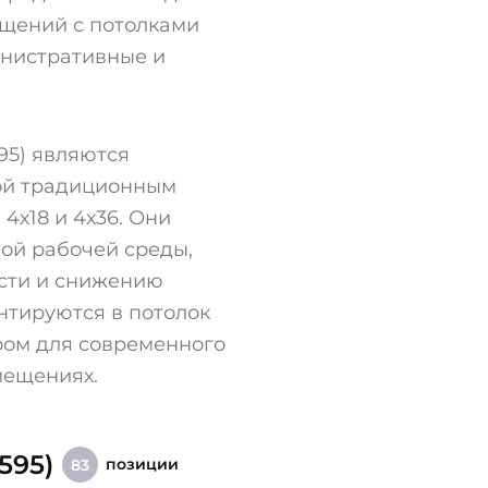
щений с потолками
инистративные и
95) являются
ой традиционным
х18 и 4х36. Они
ой рабочей среды,
сти и снижению
нтируются в потолок
ром для современного
мещениях.
595)
позиции
83