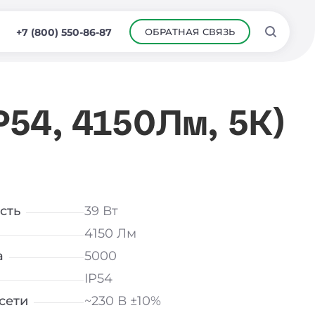
ОБРАТНАЯ СВЯЗЬ
+7 (800) 550-86-87
P54, 4150Лм, 5К)
сть
39 Вт
4150 Лм
а
5000
IP54
сети
~230 В ±10%