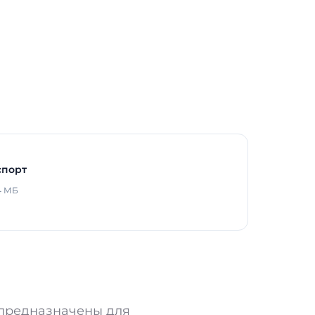
Длина
Ширина
Высота / Глубина
Масса
В реестре Минпромто
Гарантия
спорт
4 МБ
 предназначены для