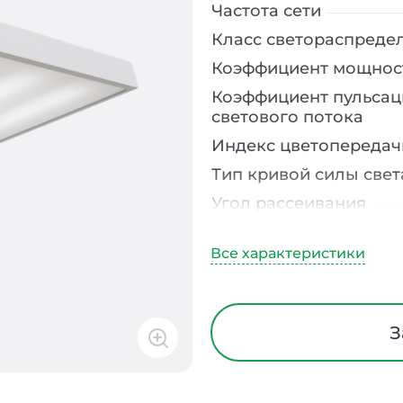
Частота сети
Класс светораспреде
Коэффициент мощнос
Коэффициент пульсац
светового потока
Индекс цветопередач
Тип кривой силы свет
Угол рассеивания
Климатическое испо
Тип рассеивателя
Материал корпуса
Блок аварийного пит
З
Время работы в авар
режиме
Способ монтажа