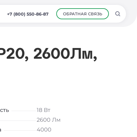
ОБРАТНАЯ СВЯЗЬ
+7 (800) 550-86-87
IP20, 2600Лм,
сть
18 Вт
2600 Лм
а
4000