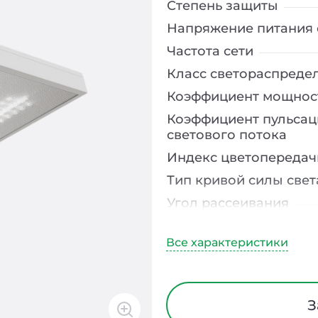
Степень защиты
Напряжение питания 
Частота сети
Класс светораспреде
Коэффициент мощнос
Коэффициент пульсац
светового потока
Индекс цветопередач
Тип кривой силы свет
Угол рассеивания
Климатическое испо
Тип рассеивателя
Материал корпуса
Блок аварийного пит
З
Время работы в авар