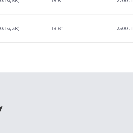
00Лм, 5К)
18 Вт
2700 
00Лм, 3К)
18 Вт
2500 
у