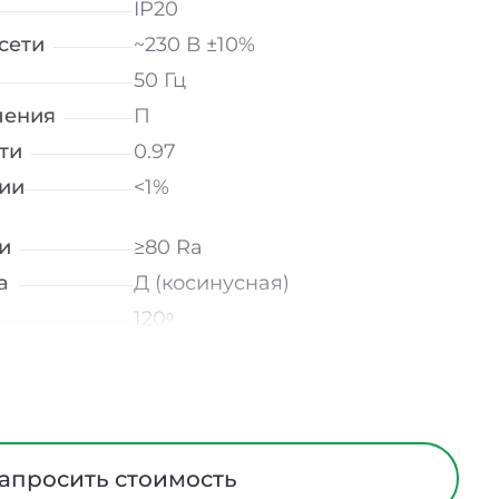
IP20
сети
~230 В ±10%
50 Гц
ления
П
ти
0.97
ии
<1%
и
≥80 Ra
а
Д (косинусная)
120ᵒ
лнение
УХЛ4
Микропризма
Сталь
ания
Нет
апросить стоимость
ийном
-