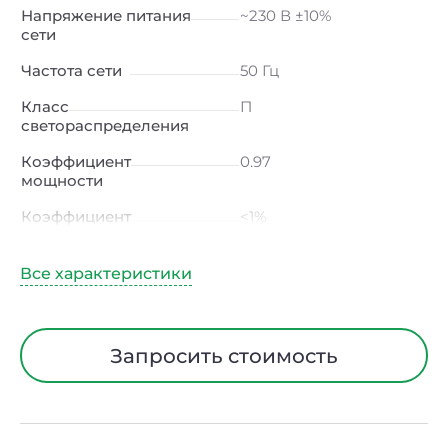
Напряжение питания
~230 В ±10%
сети
Частота сети
50 Гц
Класс
П
светораспределения
Коэффициент
0.97
мощности
Коэффициент
<1%
пульсации светового
потока
Индекс цветопередачи
≥80 Ra
Тип кривой силы света
Д (косинусная)
Запросить стоимость
Угол рассеивания
120ᵒ
Климатическое
УХЛ4
исполнение