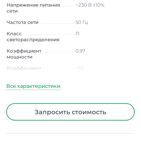
Напряжение питания
~230 В ±10%
сети
Частота сети
50 Гц
Класс
П
светораспределения
Коэффициент
0.97
мощности
Коэффициент
<1%
пульсации светового
потока
Индекс цветопередачи
≥80 Ra
Тип кривой силы света
Д (косинусная)
Запросить стоимость
Угол рассеивания
120ᵒ
Климатическое
УХЛ4
исполнение