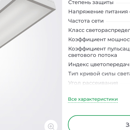
Степень защиты
Напряжение питания 
Частота сети
Класс светораспреде
Коэффициент мощнос
Коэффициент пульсац
светового потока
Индекс цветопередач
Тип кривой силы свет
Угол рассеивания
Климатическое испо
Тип рассеивателя
Материал корпуса
Блок аварийного пит
З
Время работы в авар