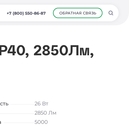
ОБРАТНАЯ СВЯЗЬ
+7 (800) 550-86-87
IP40, 2850Лм,
сть
26 Вт
2850 Лм
а
5000