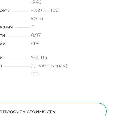
IP40
сети
~230 В ±10%
50 Гц
ления
П
ти
0.97
ии
<1%
и
≥80 Ra
а
Д (косинусная)
120ᵒ
лнение
УХЛ4
Опал
Сталь
ания
Нет
апросить стоимость
ийном
-