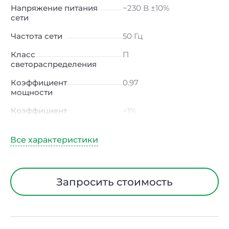
Напряжение питания
~230 В ±10%
сети
Частота сети
50 Гц
Класс
П
светораспределения
Коэффициент
0.97
мощности
Коэффициент
<1%
пульсации светового
потока
Индекс цветопередачи
≥80 Ra
Тип кривой силы света
Д (косинусная)
Запросить стоимость
Угол рассеивания
120ᵒ
Климатическое
УХЛ4
исполнение