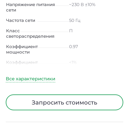
Напряжение питания
~230 В ±10%
сети
Частота сети
50 Гц
Класс
П
светораспределения
Коэффициент
0.97
мощности
Коэффициент
<1%
пульсации светового
потока
Индекс цветопередачи
≥80 Ra
Тип кривой силы света
Д (косинусная)
Запросить стоимость
Угол рассеивания
120ᵒ
Климатическое
УХЛ4
исполнение