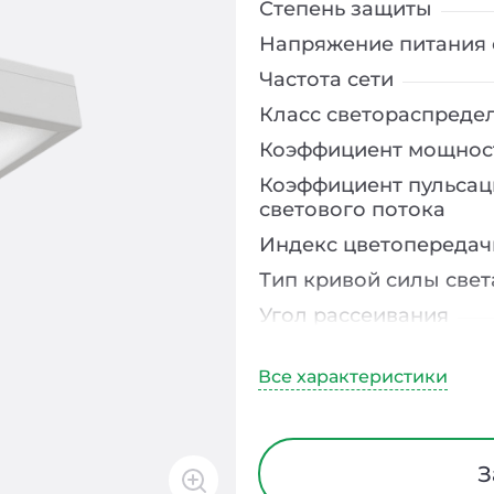
Степень защиты
Напряжение питания 
Частота сети
Класс светораспреде
Коэффициент мощнос
Коэффициент пульсац
светового потока
Индекс цветопередач
Тип кривой силы свет
Угол рассеивания
Климатическое испо
Тип рассеивателя
Материал корпуса
Блок аварийного пит
З
Время работы в авар