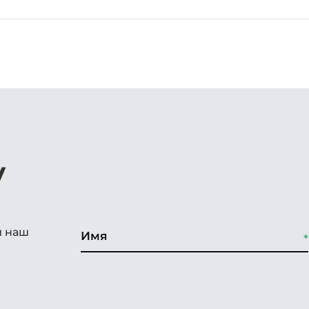
у
и наш