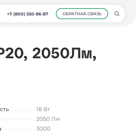
ОБРАТНАЯ СВЯЗЬ
+7 (800) 550-86-87
IP20, 2050Лм,
сть
18 Вт
2050 Лм
а
3000