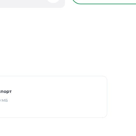
режиме
Способ монтажа
Длина
Ширина
Высота / Глубина
Масса
В реестре Минпромто
Гарантия
спорт
0 МБ