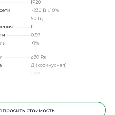
IP20
сети
~230 В ±10%
50 Гц
ления
П
ти
0.97
ии
<1%
и
≥80 Ra
а
Д (косинусная)
120ᵒ
лнение
УХЛ4
Опал
Сталь
ания
Нет
апросить стоимость
ийном
-