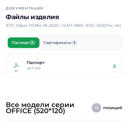
Время работы в аварийном
1 ч.
ДОКУМЕНТАЦИЯ
режиме
Файлы изделия
Способ монтажа
Встраиваемый
IETC-Офис-113384-18-2600 с БАП (18Вт, IP20, 2600Лм, 4К)
Длина
520 мм
Ширина
120 мм
Паспорт
Сертификаты
1
3
Высота / Глубина
50 мм
Масса
1,7 кг
Паспорт
46.7 МБ
В реестре Минпромторга
Нет
Гарантия
5 лет
Все модели серии
позиций
11
OFFICE (520*120)