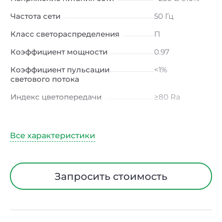
Частота сети
50 Гц
Класс светораспределения
П
Коэффициент мощности
0.97
Коэффициент пульсации
<1%
светового потока
Индекс цветопередачи
≥80 Ra
Тип кривой силы света
Д
(косинусная)
Угол рассеивания
120ᵒ
Климатическое исполнение
УХЛ4
Запросить стоимость
Тип рассеивателя
Микропризма
Материал корпуса
Сталь
Блок аварийного питания
Да