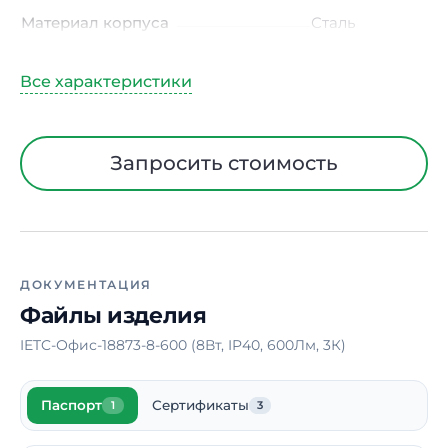
Материал корпуса
Сталь
Цвет
Белый ( RAL
9003)
Способ монтажа
Встраиваемый
Длина
90 мм
Запросить стоимость
Ширина
90 мм
Высота
40 мм
Срок службы светодиодов
100000 ч.
ДОКУМЕНТАЦИЯ
Гарантия
5 лет
Файлы изделия
IETC-Офис-18873-8-600 (8Вт, IP40, 600Лм, 3К)
Паспорт
Сертификаты
1
3