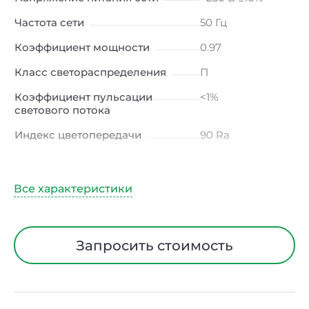
Частота сети
50 Гц
Коэффициент мощности
0.97
Класс светораспределения
П
Коэффициент пульсации
<1%
светового потока
Индекс цветопередачи
90 Ra
Тип кривой силы света
Д (косинусная)
Угол рассеивания
120ᵒ
Климатическое исполнение
УХЛ2
Диапазон рабочих
от -20 до +40 ℃
Запросить стоимость
температур
Тип рассеивателя
Опал
Класс защиты от
I