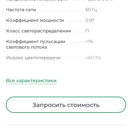
Частота сети
50 Гц
Коэффициент мощности
0.97
Класс светораспределения
П
Коэффициент пульсации
<1%
светового потока
Индекс цветопередачи
≥80 Ra
Тип кривой силы света
Д (косинусная)
Угол рассеивания
127ᵒ*108ᵒ
Климатическое исполнение
УХЛ2
Диапазон рабочих
от -20 до +50 ℃
Запросить стоимость
температур
Тип рассеивателя
Опал
Класс защиты от
I