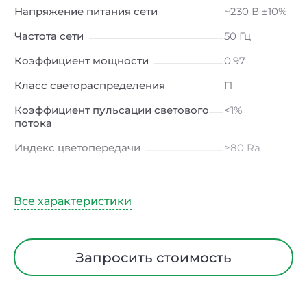
Напряжение питания сети
~230 В ±10%
Частота сети
50 Гц
Коэффициент мощности
0.97
Класс светораспределения
П
Коэффициент пульсации светового
<1%
потока
Индекс цветопередачи
≥80 Ra
Тип кривой силы света
Г (глубокая)
Угол рассеивания
60ᵒ
Климатическое исполнение
УХЛ2
Диапазон рабочих температур
от -40 до
Запросить стоимость
+50 ℃
Тип рассеивателя
Линза