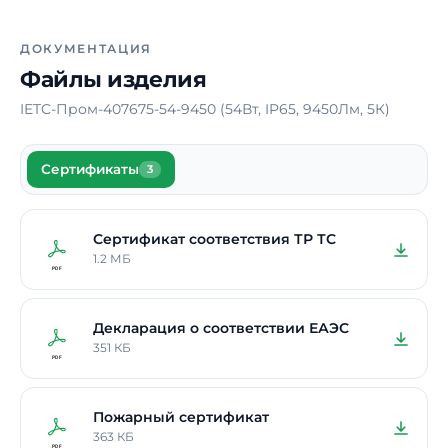
Класс защиты от электрического
I
тока
ДОКУМЕНТАЦИЯ
Материал корпуса
Алюминий
Файлы изделия
Блок аварийного питания
Нет
IETC-Пром-407675-54-9450 (54Вт, IP65, 9450Лм, 5К)
Время работы в аварийном
-
режиме
Сертификаты
3
Способ монтажа
На скобе
Длина
125 мм
Сертификат соответствия ТР ТС
Ширина
406 мм
1.2 МБ
Высота / Глубина
211 мм
Масса
Декларация о соответствии ЕАЭС
4 кг
351 КБ
В реестре Минпромторга
Нет
Гарантия
5 лет
Пожарный сертификат
363 КБ