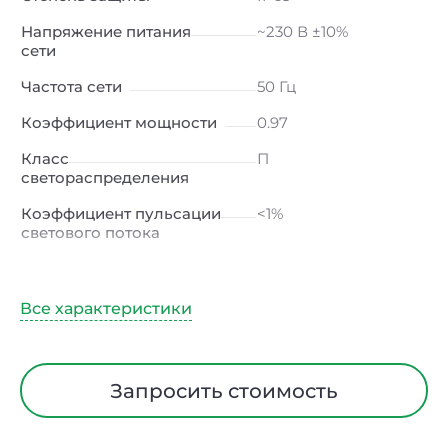
Напряжение питания
~230 В ±10%
сети
Частота сети
50 Гц
Коэффициент мощности
0.97
Класс
П
светораспределения
Коэффициент пульсации
<1%
светового потока
Индекс цветопередачи
≥80 Ra
Тип кривой силы света
Д (косинусная)
Угол рассеивания
120ᵒ
Климатическое
УХЛ2
Запросить стоимость
исполнение
Диапазон рабочих
от -40 до +50 ℃