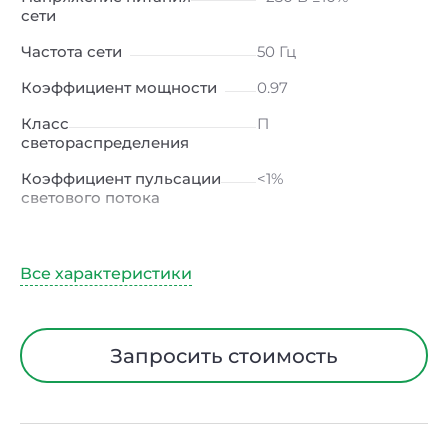
сети
Частота сети
50 Гц
Коэффициент мощности
0.97
Класс
П
светораспределения
Коэффициент пульсации
<1%
светового потока
Индекс цветопередачи
≥80 Ra
Тип кривой силы света
Г (глубокая)
Угол рассеивания
90ᵒ
Климатическое
УХЛ2
Запросить стоимость
исполнение
Диапазон рабочих
от -40 до +50 ℃
температур