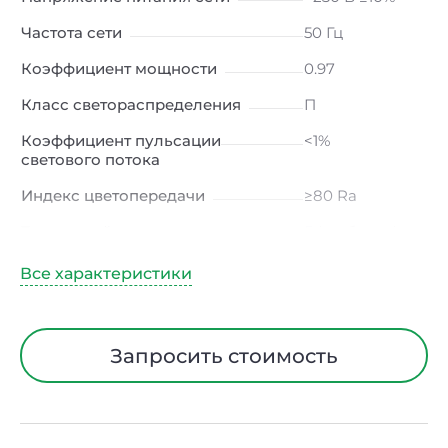
Частота сети
50 Гц
Коэффициент мощности
0.97
Класс светораспределения
П
Коэффициент пульсации
<1%
светового потока
Индекс цветопередачи
≥80 Ra
Тип кривой силы света
Г (глубокая)
Угол рассеивания
90ᵒ
Климатическое исполнение
УХЛ2
Диапазон рабочих температур
от -40 до +50 ℃
Запросить стоимость
Тип рассеивателя
Линза
Класс защиты от
I
электрического тока