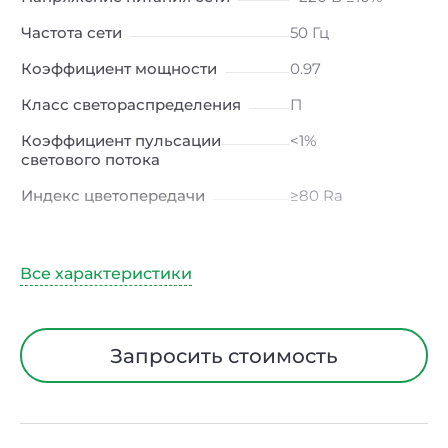
Частота сети
50 Гц
Коэффициент мощности
0.97
Класс светораспределения
П
Коэффициент пульсации
<1%
светового потока
Индекс цветопередачи
≥80 Ra
Тип кривой силы света
Д (косинусная)
Угол рассеивания
120ᵒ
Климатическое исполнение
УХЛ4
Диапазон рабочих
от -10 до +50 ℃
Запросить стоимость
температур
Класс защиты от
I
электрического тока