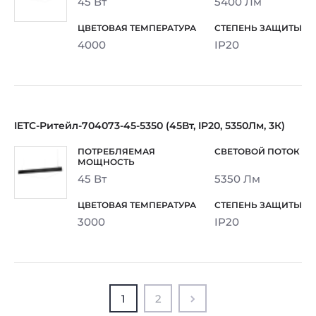
45 Вт
5400 Лм
4000
IP20
IETC-Ритейл-704073-45-5350 (45Вт, IP20, 5350Лм, 3К)
45 Вт
5350 Лм
3000
IP20
1
2