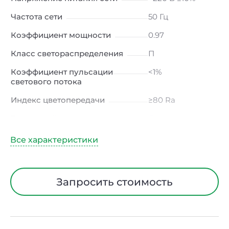
Частота сети
50 Гц
Коэффициент мощности
0.97
Класс светораспределения
П
Коэффициент пульсации
<1%
светового потока
Индекс цветопередачи
≥80 Ra
Тип кривой силы света
Д (косинусная)
Угол рассеивания
120ᵒ
Климатическое исполнение
УХЛ4
Диапазон рабочих
от -10 до +50 ℃
Запросить стоимость
температур
Класс защиты от
I
электрического тока