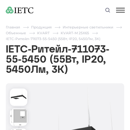
Главная
Продукция
Интерьерные светильники
Объемные
KVART
KVART-M 25X65
IETC-Ритейл-711073-55-5450 (55Вт, IP20, 5450Лм, 3К)
IETC-Ритейл-711073-
55-5450 (55Вт, IP20,
5450Лм, 3К)