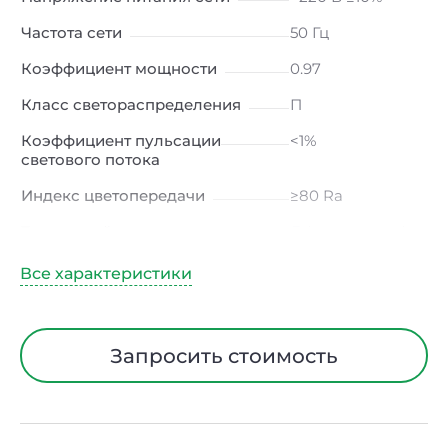
Частота сети
50 Гц
Коэффициент мощности
0.97
Класс светораспределения
П
Коэффициент пульсации
<1%
светового потока
Индекс цветопередачи
≥80 Ra
Тип кривой силы света
Д (косинусная)
Угол рассеивания
120ᵒ
Климатическое исполнение
УХЛ4
Диапазон рабочих
от -10 до +50 ℃
Запросить стоимость
температур
Класс защиты от
I
электрического тока