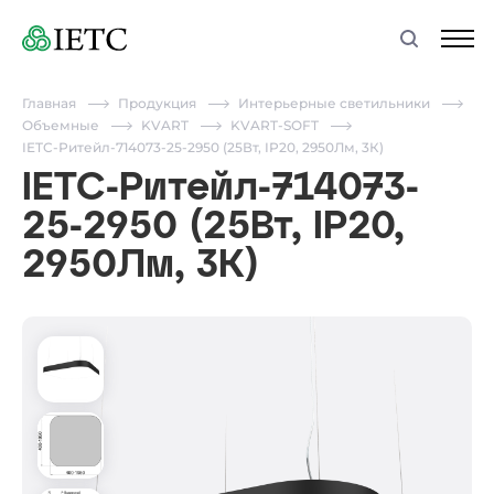
Главная
Продукция
Интерьерные светильники
Объемные
KVART
KVART-SOFT
IETC-Ритейл-714073-25-2950 (25Вт, IP20, 2950Лм, 3К)
IETC-Ритейл-714073-
25-2950 (25Вт, IP20,
2950Лм, 3К)