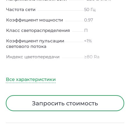
Частота сети
50 Гц
Коэффициент мощности
0.97
Класс светораспределения
П
Коэффициент пульсации
<1%
светового потока
Индекс цветопередачи
≥80 Ra
Тип кривой силы света
Д (косинусная)
Угол рассеивания
120ᵒ
Климатическое исполнение
УХЛ4
Диапазон рабочих
от -10 до +50 ℃
Запросить стоимость
температур
Класс защиты от
I
электрического тока