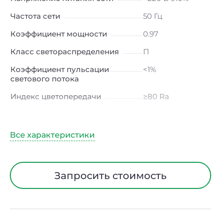
Частота сети
50 Гц
Коэффициент мощности
0.97
Класс светораспределения
П
Коэффициент пульсации
<1%
светового потока
Индекс цветопередачи
≥80 Ra
Тип кривой силы света
Д (косинусная)
Угол рассеивания
120ᵒ
Климатическое исполнение
УХЛ4
Диапазон рабочих
от -10 до +50 ℃
Запросить стоимость
температур
Класс защиты от
I
электрического тока