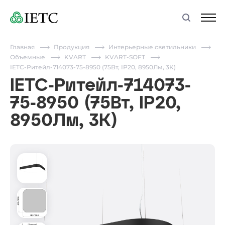
Главная
Продукция
Интерьерные светильники
Объемные
KVART
KVART-SOFT
IETC-Ритейл-714073-75-8950 (75Вт, IP20, 8950Лм, 3К)
IETC-Ритейл-714073-
75-8950 (75Вт, IP20,
8950Лм, 3К)