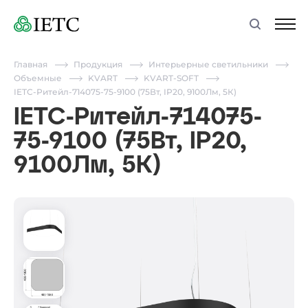
Главная
Продукция
Интерьерные светильники
Объемные
KVART
KVART-SOFT
IETC-Ритейл-714075-75-9100 (75Вт, IP20, 9100Лм, 5К)
IETC-Ритейл-714075-
75-9100 (75Вт, IP20,
9100Лм, 5К)