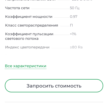
Частота сети
50 Гц
Коэффициент мощности
0.97
Класс светораспределения
П
Коэффициент пульсации
<1%
светового потока
Индекс цветопередачи
≥80 Ra
Тип кривой силы света
Д (косинусная)
Угол рассеивания
120ᵒ
Климатическое исполнение
УХЛ4
Диапазон рабочих
от -10 до +50 ℃
Запросить стоимость
температур
Класс защиты от
I
электрического тока