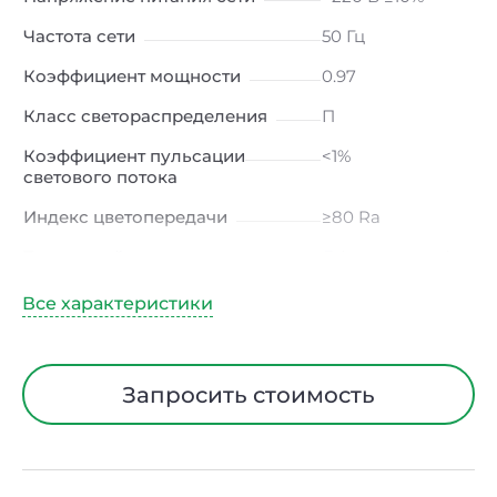
Частота сети
50 Гц
Коэффициент мощности
0.97
Класс светораспределения
П
Коэффициент пульсации
<1%
светового потока
Индекс цветопередачи
≥80 Ra
Тип кривой силы света
Д (косинусная)
Угол рассеивания
120ᵒ
Климатическое исполнение
УХЛ4
Диапазон рабочих
от -10 до +50 ℃
Запросить стоимость
температур
Класс защиты от
I
электрического тока