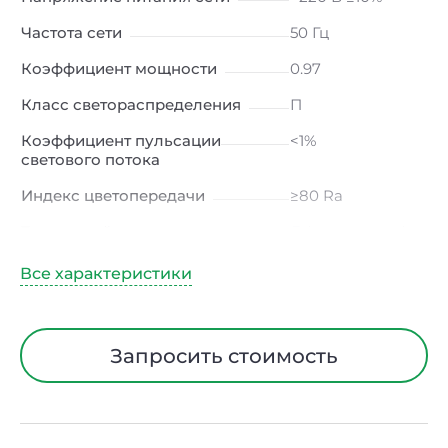
Частота сети
50 Гц
Коэффициент мощности
0.97
Класс светораспределения
П
Коэффициент пульсации
<1%
светового потока
Индекс цветопередачи
≥80 Ra
Тип кривой силы света
Д (косинусная)
Угол рассеивания
120ᵒ
Климатическое исполнение
УХЛ4
Диапазон рабочих
от -10 до +50 ℃
Запросить стоимость
температур
Класс защиты от
I
электрического тока