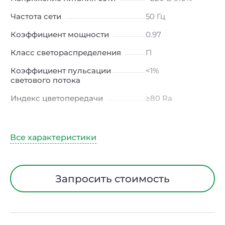
Частота сети
50 Гц
Коэффициент мощности
0.97
Класс светораспределения
П
Коэффициент пульсации
<1%
светового потока
Индекс цветопередачи
≥80 Ra
Тип кривой силы света
Д (косинусная)
Угол рассеивания
120ᵒ
Климатическое исполнение
УХЛ4
Диапазон рабочих
от -10 до +50 ℃
Запросить стоимость
температур
Класс защиты от
I
электрического тока