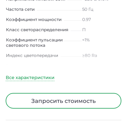
Частота сети
50 Гц
Коэффициент мощности
0.97
Класс светораспределения
П
Коэффициент пульсации
<1%
светового потока
Индекс цветопередачи
≥80 Ra
Тип кривой силы света
Д (косинусная)
Угол рассеивания
120ᵒ
Климатическое исполнение
УХЛ4
Диапазон рабочих
от -10 до +50 ℃
Запросить стоимость
температур
Класс защиты от
I
электрического тока