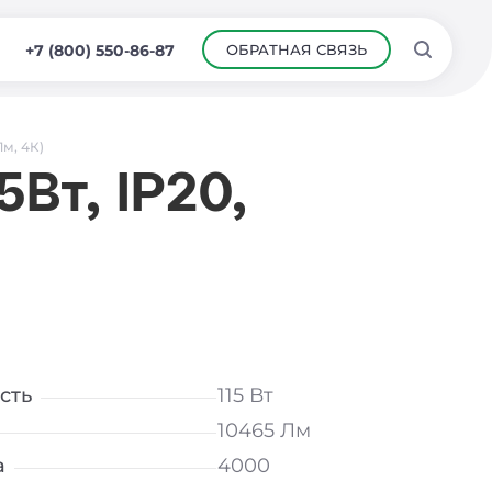
ОБРАТНАЯ СВЯЗЬ
+7 (800) 550-86-87
Лм, 4К)
Вт, IP20,
сть
115 Вт
10465 Лм
а
4000