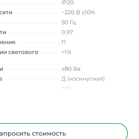
IP20
сети
~220 В ±10%
50 Гц
ти
0.97
ления
П
ии светового
<1%
и
≥80 Ra
а
Д (косинусная)
120ᵒ
лнение
УХЛ4
мператур
от -10 до +50 ℃
Опал
трического тока
I
апросить стоимость
ПВХ, алюминий