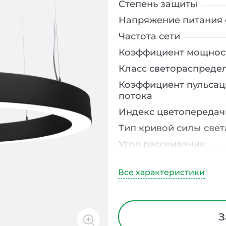
Степень защиты
Напряжение питания 
Частота сети
Коэффициент мощнос
Класс светораспреде
Коэффициент пульсац
потока
Индекс цветопередач
Тип кривой силы свет
Угол рассеивания
Климатическое испо
Диапазон рабочих те
Тип рассеивателя
Класс защиты от элек
З
Материал корпуса