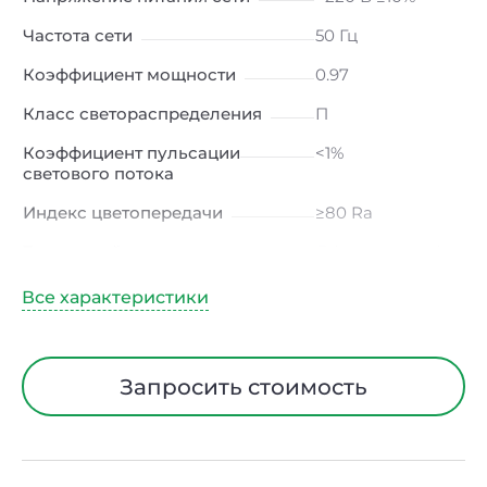
Частота сети
50 Гц
Коэффициент мощности
0.97
Класс светораспределения
П
Коэффициент пульсации
<1%
светового потока
Индекс цветопередачи
≥80 Ra
Тип кривой силы света
Д (косинусная)
Угол рассеивания
120ᵒ
Климатическое исполнение
УХЛ4
Диапазон рабочих
от -10 до +50 ℃
Запросить стоимость
температур
Класс защиты от
I
электрического тока