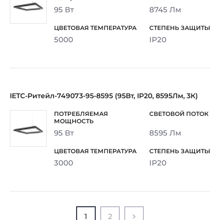
95 Вт
8745 Лм
5000
IP20
IETC-Ритейл-749073-95-8595 (95Вт, IP20, 8595Лм, 3К)
95 Вт
8595 Лм
3000
IP20
1
2