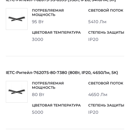
95 Вт
5410 Лм
3000
IP20
IETC-Ритейл-762075-80-7380 (80Вт, IP20, 4650Лм, 5К)
80 Вт
4650 Лм
5000
IP20