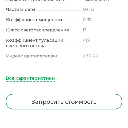
Частота сети
50 Гц
Коэффициент мощности
0.97
Класс светораспределения
П
Коэффициент пульсации
<1%
светового потока
Индекс цветопередачи
≥80 Ra
Тип кривой силы света
Д (косинусная)
Угол рассеивания
120ᵒ
Климатическое исполнение
УХЛ4
Диапазон рабочих
от -10 до +50 ℃
Запросить стоимость
температур
Класс защиты от
I
электрического тока