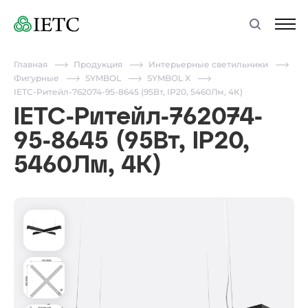
Главная
Продукция
Интерьерные светильники
Фигурные
SYMBOL
SYMBOL X
IETC-Ритейл-762074-95-8645 (95Вт, IP20, 5460Лм, 4К)
IETC-Ритейл-762074-
95-8645 (95Вт, IP20,
5460Лм, 4К)