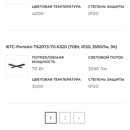
4000
IP20
IETC-Ритейл-762073-70-6320 (70Вт, IP20, 3590Лм, 3К)
70 Вт
3590 Лм
3000
IP20
1
2