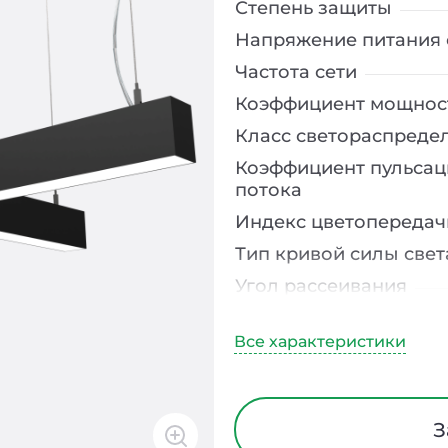
Степень защиты
Напряжение питания 
Частота сети
Коэффициент мощнос
Класс светораспреде
Коэффициент пульсац
потока
Индекс цветопередач
Тип кривой силы свет
Угол рассеивания
Климатическое испо
Диапазон рабочих те
Класс защиты от элек
Материал корпуса
З
Блок аварийного пит