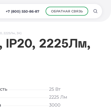
ОБРАТНАЯ СВЯЗЬ
+7 (800) 550-86-87
0, 2225Лм, 3К)
 IP20, 2225Лм,
сть
25 Вт
2225 Лм
а
3000