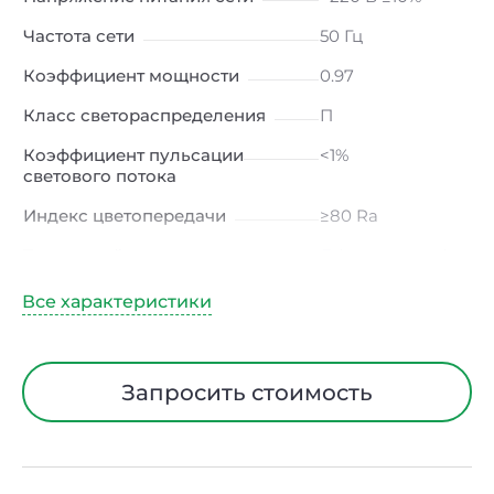
Частота сети
50 Гц
Коэффициент мощности
0.97
Класс светораспределения
П
Коэффициент пульсации
<1%
светового потока
Индекс цветопередачи
≥80 Ra
Тип кривой силы света
Д (косинусная)
Угол рассеивания
120ᵒ
Климатическое исполнение
УХЛ4
Диапазон рабочих
от -10 до +50 ℃
Запросить стоимость
температур
Класс защиты от
I
электрического тока