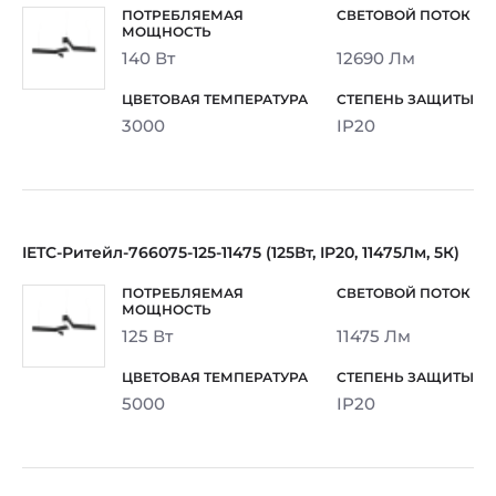
140 Вт
12690 Лм
3000
IP20
IETC-Ритейл-766075-125-11475 (125Вт, IP20, 11475Лм, 5К)
125 Вт
11475 Лм
5000
IP20