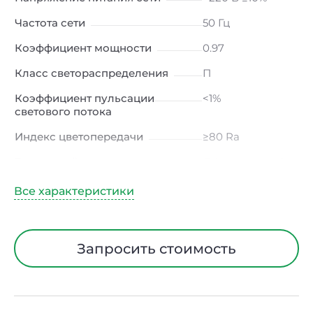
Частота сети
50 Гц
Коэффициент мощности
0.97
Класс светораспределения
П
Коэффициент пульсации
<1%
светового потока
Индекс цветопередачи
≥80 Ra
Тип кривой силы света
Д (косинусная)
Угол рассеивания
120ᵒ
Климатическое исполнение
УХЛ4
Диапазон рабочих
от -10 до +50 ℃
Запросить стоимость
температур
Тип рассеивателя
Опал
Класс защиты от
I