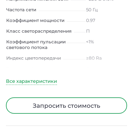
Частота сети
50 Гц
Коэффициент мощности
0.97
Класс светораспределения
П
Коэффициент пульсации
<1%
светового потока
Индекс цветопередачи
≥80 Ra
Тип кривой силы света
Д (косинусная)
Угол рассеивания
120ᵒ
Климатическое исполнение
УХЛ4
Диапазон рабочих
от -10 до +50 ℃
Запросить стоимость
температур
Тип рассеивателя
Опал
Класс защиты от
I