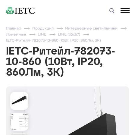
Главная
Продукция
Интерьерные светильники
Линейные
LINE
LINE (35х67)
IETC-Ритейл-782073-10-860 (10Вт, IP20, 860Лм, 3К)
IETC-Ритейл-782073-
10-860 (10Вт, IP20,
860Лм, 3К)