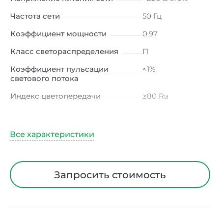
Частота сети
50 Гц
Коэффициент мощности
0.97
Класс светораспределения
П
Коэффициент пульсации
<1%
светового потока
Индекс цветопередачи
≥80 Ra
Тип кривой силы света
Д (косинусная)
Угол рассеивания
120ᵒ
Климатическое исполнение
УХЛ4
Диапазон рабочих
от -10 до +50 ℃
Запросить стоимость
температур
Тип рассеивателя
Опал
Класс защиты от
I