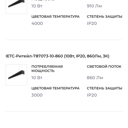
10 Вт
910 Лм
4000
IP20
IETC-Ритейл-787073-10-860 (10Вт, IP20, 860Лм, 3К)
10 Вт
860 Лм
3000
IP20