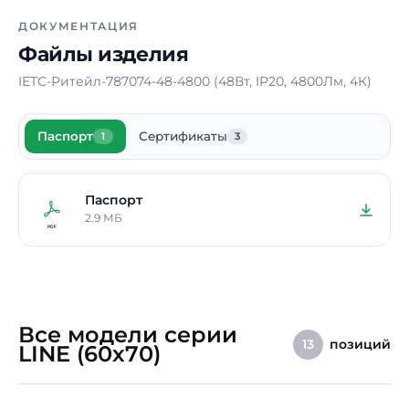
электрического тока
ДОКУМЕНТАЦИЯ
Материал корпуса
Алюминий
Файлы изделия
Способ монтажа
Накладной /
IETC-Ритейл-787074-48-4800 (48Вт, IP20, 4800Лм, 4К)
Подвесной
Длина
985 мм
Паспорт
Сертификаты
1
3
Ширина
60 мм
Высота / Глубина
90 мм
Паспорт
Срок службы светодиодов
100000 ч.
2.9 МБ
Гарантия
5 лет
Все модели серии
позиций
13
LINE (60х70)