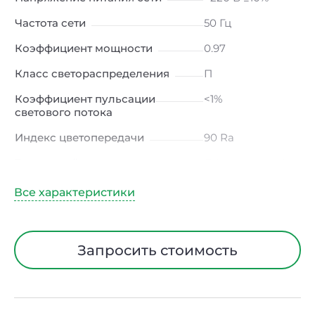
Частота сети
50 Гц
Коэффициент мощности
0.97
Класс светораспределения
П
Коэффициент пульсации
<1%
светового потока
Индекс цветопередачи
90 Ra
Тип кривой силы света
Д (косинусная)
Угол рассеивания
120ᵒ
Климатическое исполнение
УХЛ4
Диапазон рабочих
от +5 до +40 ℃
Запросить стоимость
температур
Тип рассеивателя
Опал
Класс защиты от
I