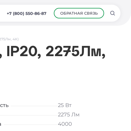
ОБРАТНАЯ СВЯЗЬ
+7 (800) 550-86-87
2275Лм, 4К)
 IP20, 2275Лм,
сть
25 Вт
2275 Лм
а
4000