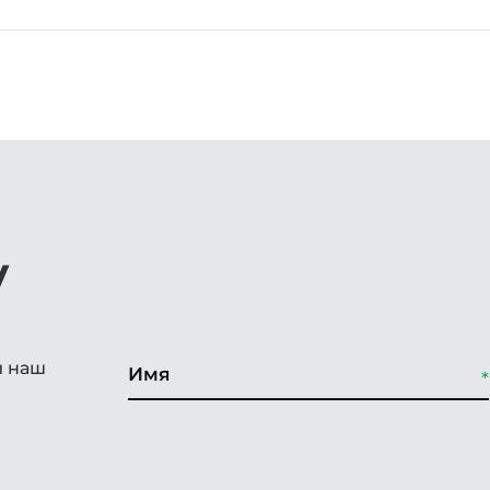
у
и наш