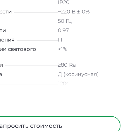
IP20
сети
~220 В ±10%
50 Гц
ти
0.97
ления
П
ии светового
<1%
и
≥80 Ra
а
Д (косинусная)
120ᵒ
лнение
УХЛ4
мператур
от -10 до +50 ℃
Опал
трического тока
I
апросить стоимость
Алюминий