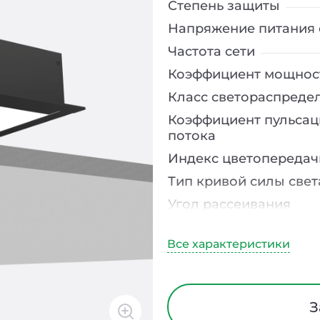
Степень защиты
Напряжение питания 
Частота сети
Коэффициент мощнос
Класс светораспреде
Коэффициент пульсац
потока
Индекс цветопередач
Тип кривой силы свет
Угол рассеивания
Климатическое испо
Диапазон рабочих те
Тип рассеивателя
Класс защиты от элек
З
Материал корпуса