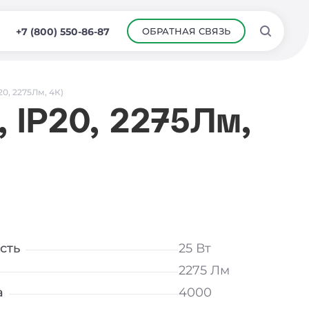
ОБРАТНАЯ СВЯЗЬ
+7 (800) 550-86-87
20, 2275Лм, 4К)
 IP20, 2275Лм,
сть
25 Вт
2275 Лм
а
4000