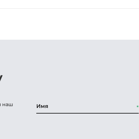
у
и наш