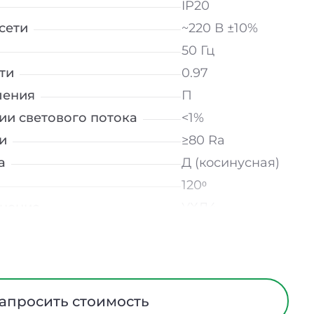
IP20
сети
~220 В ±10%
50 Гц
ти
0.97
ления
П
ии светового потока
<1%
и
≥80 Ra
а
Д (косинусная)
120ᵒ
лнение
УХЛ4
мператур
от -10 до +50 ℃
Опал
трического тока
I
Алюминий
апросить стоимость