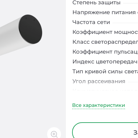
Степень защиты
Напряжение питания 
Частота сети
Коэффициент мощнос
Класс светораспреде
Коэффициент пульсац
Индекс цветопередач
Тип кривой силы свет
Угол рассеивания
Климатическое испо
Диапазон рабочих те
Тип рассеивателя
Класс защиты от элек
Материал корпуса
З